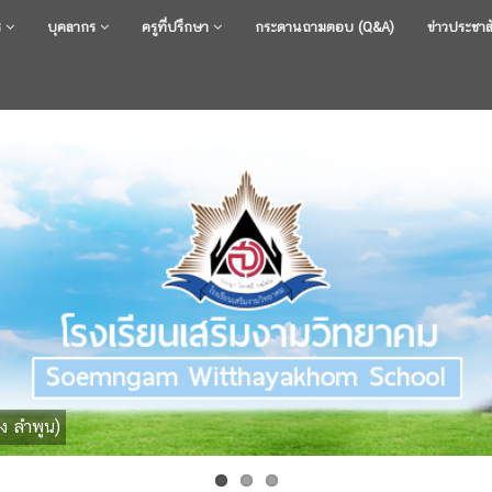
ร
บุคลากร
ครูที่ปรึกษา
กระดานถามตอบ (Q&A)
ข่าวประชาส
ง ลำพูน)