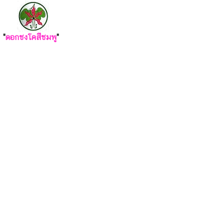
"
ดอกชงโคสีชมพู
"