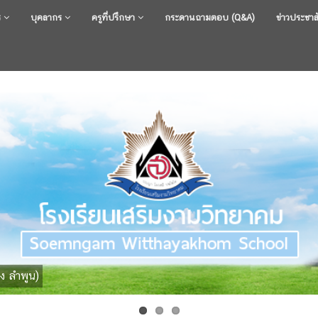
ร
บุคลากร
ครูที่ปรึกษา
กระดานถามตอบ (Q&A)
ข่าวประชาส
ง ลำพูน)