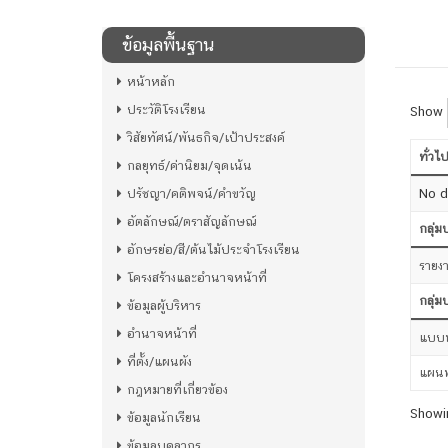
ข้อมูลพื้นฐาน
หน้าหลัก
ประวัติโรงเรียน
Show
วิสัยทัศน์/พันธกิจ/เป้าประสงค์
ทั่วไ
กลยุทธ์/ค่านิยม/จุดเน้น
ปรัชญา/คติพจน์/คำขวัญ
No da
อัตลักษณ์/ตราสัญลักษณ์
กลุ่
อักษรย่อ/สี/ต้นไม้ประจำโรงเรียน
รายง
โครงสร้างและอำนาจหน้าที่
กลุ่ม
ข้อมูลผู้บริหาร
อำนาจหน้าที่
แบบฟ
ที่ตั้ง/แผนผัง
แผนพ
กฎหมายที่เกี่ยวข้อง
Showin
ข้อมูลนักเรียน
ข้อมูลบุคลากร