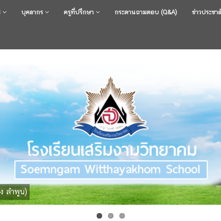
ร
บุคลากร
ครูที่ปรึกษา
กระดานถามตอบ (Q&A)
ข่าวประชาส
ง ลำพูน)