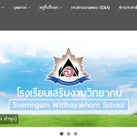
ร
บุคลากร
ครูที่ปรึกษา
กระดานถามตอบ (Q&A)
ข่าวประชาส
ง ลำพูน)