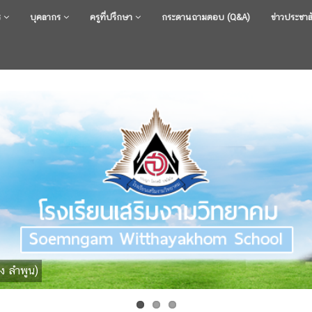
ร
บุคลากร
ครูที่ปรึกษา
กระดานถามตอบ (Q&A)
ข่าวประชาส
ง ลำพูน)