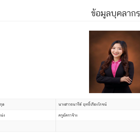
ข้อมูลบุคลาก
กุล
นางสาวธนารีย์ ฤทธิ์เรืองโรจน์
น่ง
ครูอัตราจ้าง