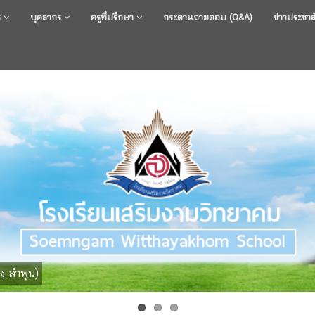
ร
บุคลากร
ครูที่ปรึกษา
กระดานถามตอบ (Q&A)
ข่าวประชาส
ง ลำพูน)